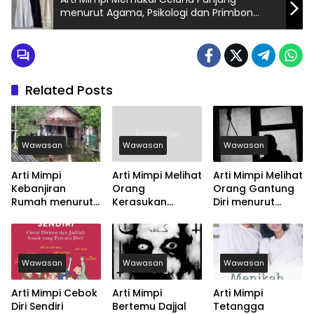
menurut Agama, Psikologi dan Primbon
Jawa
Related Posts
Wawasan
Wawasan
Wawasan
Arti Mimpi
Arti Mimpi Melihat
Arti Mimpi Melihat
Kebanjiran
Orang
Orang Gantung
Rumah menurut
Kerasukan
Diri menurut
Agama, Psikologi
menurut Agama,
Agama, Psikologi
dan Primbon
Psikologi dan
dan Primbon
Jawa
Primbon Jawa
Jawa
Wawasan
Wawasan
Wawasan
Arti Mimpi Cebok
Arti Mimpi
Arti Mimpi
Diri Sendiri
Bertemu Dajjal
Tetangga