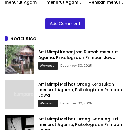
menurut Agama,
menurut Agama,
Menikah menurut
Psikologi dan
Psikologi dan
Agama, Psikologi
Primbon Jawa
Primbon Jawa
dan Primbon
Jawa
Add Comment
Read Also
Arti Mimpi Kebanjiran Rumah menurut
Agama, Psikologi dan Primbon Jawa
Wawasan
December 30, 2025
Arti Mimpi Melihat Orang Kerasukan
menurut Agama, Psikologi dan Primbon
Jawa
Wawasan
December 30, 2025
Arti Mimpi Melihat Orang Gantung Diri
menurut Agama, Psikologi dan Primbon
Jawa