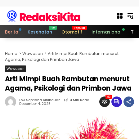
Skip to content
Berita
Kesehatan
Otomotif
Internasional
Tek
Home
Wawasan
Arti Mimpi Buah Rambutan menurut
Agama, Psikologi dan Primbon Jawa
Wawasan
Arti Mimpi Buah Rambutan menurut
Agama, Psikologi dan Primbon Jawa
183
Dwi Septiana Alhinduan
4 Min Read
December 4, 2025