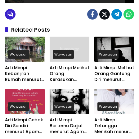
Related Posts
Wawasan
Wawasan
Wawasan
Arti Mimpi
Arti Mimpi Melihat
Arti Mimpi Melihat
Kebanjiran
Orang
Orang Gantung
Rumah menurut
Kerasukan
Diri menurut
Agama, Psikologi
menurut Agama,
Agama, Psikologi
dan Primbon
Psikologi dan
dan Primbon
Jawa
Primbon Jawa
Jawa
Wawasan
Wawasan
Wawasan
Arti Mimpi Cebok
Arti Mimpi
Arti Mimpi
Diri Sendiri
Bertemu Dajjal
Tetangga
menurut Agama,
menurut Agama,
Menikah menurut
Psikologi dan
Psikologi dan
Agama, Psikologi