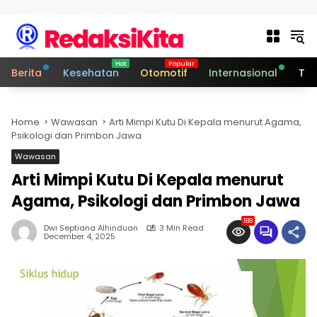
Skip to content
Berita
Kesehatan
Otomotif
Internasional
Tek
Home
Wawasan
Arti Mimpi Kutu Di Kepala menurut Agama,
Psikologi dan Primbon Jawa
Wawasan
Arti Mimpi Kutu Di Kepala menurut
Agama, Psikologi dan Primbon Jawa
188
Dwi Septiana Alhinduan
3 Min Read
December 4, 2025