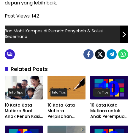
depan yang lebih baik.
Post Views:
142
Ban Mobil Kempes di Rumah: Penyebab & Solusi
Sederhana
Related Posts
Info Tips
Info Tips
Info Tips
10 Kata Kata
10 Kata Kata
10 Kata Kata
Mutiara Buat
Mutiara
Mutiara untuk
Anak Penuh Kasih
Perpisahan
Anak Perempuan
Sayang
Paling Menyentuh
Tersayang