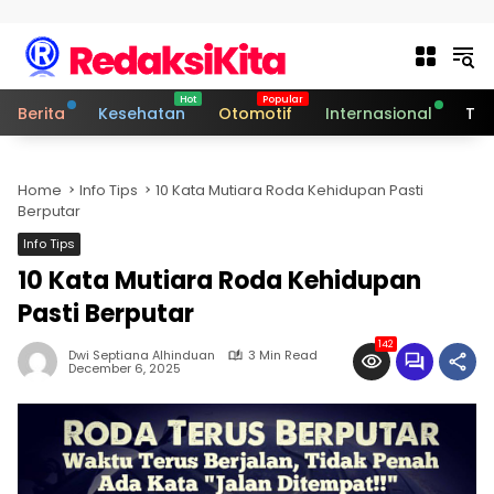
Skip to content
Berita
Kesehatan
Otomotif
Internasional
Tek
Home
Info Tips
10 Kata Mutiara Roda Kehidupan Pasti
Berputar
Info Tips
10 Kata Mutiara Roda Kehidupan
Pasti Berputar
142
Dwi Septiana Alhinduan
3 Min Read
December 6, 2025