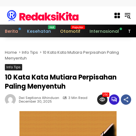
Skip to content
Berita
Kesehatan
Otomotif
Internasional
Tek
Home
Info Tips
10 Kata Kata Mutiara Perpisahan Paling
Menyentuh
Info Tips
10 Kata Kata Mutiara Perpisahan
Paling Menyentuh
250
Dwi Septiana Alhinduan
3 Min Read
December 30, 2025