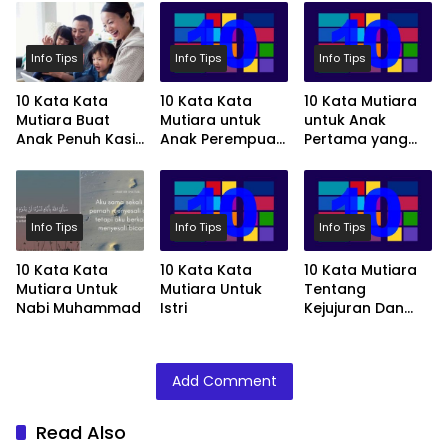
Info Tips
Info Tips
Info Tips
10 Kata Kata
10 Kata Kata
10 Kata Mutiara
Mutiara Buat
Mutiara untuk
untuk Anak
Anak Penuh Kasih
Anak Perempuan
Pertama yang
Sayang
Tersayang
Spesial
Info Tips
Info Tips
Info Tips
10 Kata Kata
10 Kata Kata
10 Kata Mutiara
Mutiara Untuk
Mutiara Untuk
Tentang
Nabi Muhammad
Istri
Kejujuran Dan
Kebohongan
Add Comment
Read Also