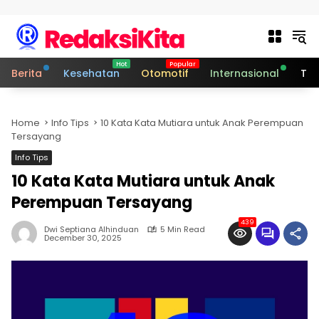
Skip to content
Berita
Kesehatan
Otomotif
Internasional
Tek
Home
Info Tips
10 Kata Kata Mutiara untuk Anak Perempuan
Tersayang
Info Tips
10 Kata Kata Mutiara untuk Anak
Perempuan Tersayang
439
Dwi Septiana Alhinduan
5 Min Read
December 30, 2025