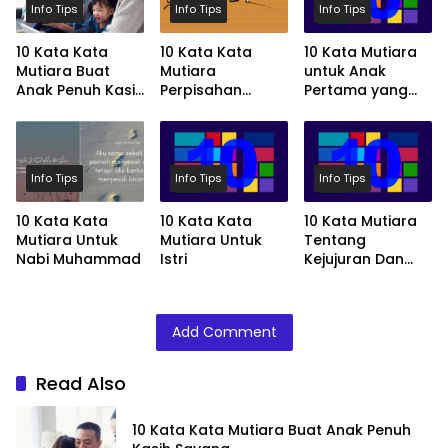
Info Tips
Info Tips
Info Tips
10 Kata Kata
10 Kata Kata
10 Kata Mutiara
Mutiara Buat
Mutiara
untuk Anak
Anak Penuh Kasih
Perpisahan
Pertama yang
Sayang
Paling Menyentuh
Spesial
Info Tips
Info Tips
Info Tips
10 Kata Kata
10 Kata Kata
10 Kata Mutiara
Mutiara Untuk
Mutiara Untuk
Tentang
Nabi Muhammad
Istri
Kejujuran Dan
Kebohongan
Add Comment
Read Also
10 Kata Kata Mutiara Buat Anak Penuh