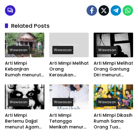
Related Posts
Wawasan
Wawasan
Wawasan
Arti Mimpi
Arti Mimpi Melihat
Arti Mimpi Melihat
Kebanjiran
Orang
Orang Gantung
Rumah menurut
Kerasukan
Diri menurut
Agama, Psikologi
menurut Agama,
Agama, Psikologi
dan Primbon
Psikologi dan
dan Primbon
Jawa
Primbon Jawa
Jawa
Wawasan
Wawasan
Wawasan
Arti Mimpi
Arti Mimpi
Arti Mimpi Dikasih
Bertemu Dajjal
Tetangga
Rumah Sama
menurut Agama,
Menikah menurut
Orang Tua
Psikologi dan
Agama, Psikologi
menurut Agama,