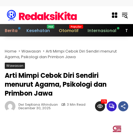
Skip to content
Berita
Kesehatan
Otomotif
Internasional
Tek
Home
Wawasan
Arti Mimpi Cebok Diri Sendiri menurut
Agama, Psikologi dan Primbon Jawa
Wawasan
Arti Mimpi Cebok Diri Sendiri
menurut Agama, Psikologi dan
Primbon Jawa
175
Dwi Septiana Alhinduan
3 Min Read
December 30, 2025