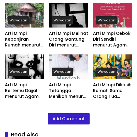
Wawasan
Wawasan
Wawasan
Arti Mimpi
Arti Mimpi Melihat
Arti Mimpi Cebok
Kebanjiran
Orang Gantung
Diri Sendiri
Rumah menurut
Diri menurut
menurut Agama,
Agama, Psikologi
Agama, Psikologi
Psikologi dan
dan Primbon
dan Primbon
Primbon Jawa
Jawa
Jawa
Wawasan
Wawasan
Wawasan
Arti Mimpi
Arti Mimpi
Arti Mimpi Dikasih
Bertemu Dajjal
Tetangga
Rumah Sama
menurut Agama,
Menikah menurut
Orang Tua
Psikologi dan
Agama, Psikologi
menurut Agama,
Primbon Jawa
dan Primbon
Psikologi dan
Jawa
Primbon Jawa
Add Comment
Read Also