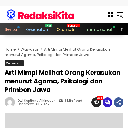
Skip to content
Berita
Kesehatan
Otomotif
Internasional
Tek
Home
Wawasan
Arti Mimpi Melihat Orang Kerasukan
menurut Agama, Psikologi dan Primbon Jawa
Wawasan
Arti Mimpi Melihat Orang Kerasukan
menurut Agama, Psikologi dan
Primbon Jawa
224
Dwi Septiana Alhinduan
3 Min Read
December 30, 2025