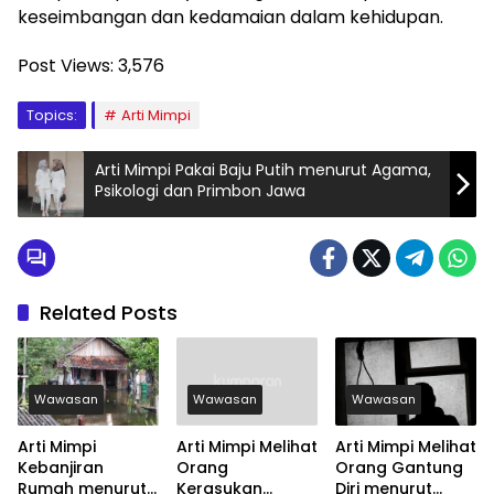
keseimbangan dan kedamaian dalam kehidupan.
Post Views:
3,576
Topics:
Arti Mimpi
Arti Mimpi Pakai Baju Putih menurut Agama,
Psikologi dan Primbon Jawa
Related Posts
Wawasan
Wawasan
Wawasan
Arti Mimpi
Arti Mimpi Melihat
Arti Mimpi Melihat
Kebanjiran
Orang
Orang Gantung
Rumah menurut
Kerasukan
Diri menurut