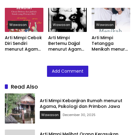
Agama, Psikologi
menurut Agama,
Agama, Psikologi
dan Primbon
Psikologi dan
dan Primbon
Jawa
Primbon Jawa
Jawa
Wawasan
Wawasan
Wawasan
Arti Mimpi Cebok
Arti Mimpi
Arti Mimpi
Diri Sendiri
Bertemu Dajjal
Tetangga
menurut Agama,
menurut Agama,
Menikah menurut
Psikologi dan
Psikologi dan
Agama, Psikologi
Primbon Jawa
Primbon Jawa
dan Primbon
Jawa
Add Comment
Read Also
Arti Mimpi Kebanjiran Rumah menurut
Agama, Psikologi dan Primbon Jawa
Wawasan
December 30, 2025
Arti Mimpi Melihat Orang Kerasukan