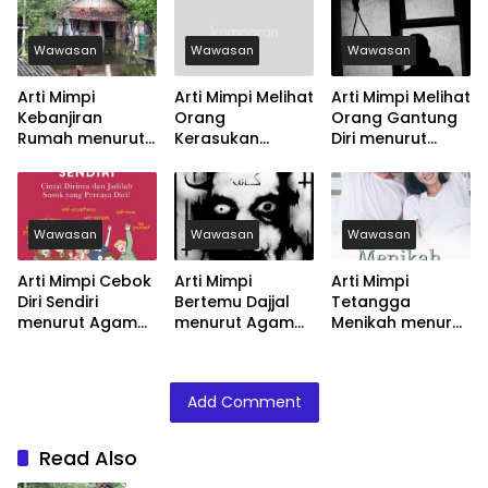
Wawasan
Wawasan
Wawasan
Arti Mimpi
Arti Mimpi Melihat
Arti Mimpi Melihat
Kebanjiran
Orang
Orang Gantung
Rumah menurut
Kerasukan
Diri menurut
Agama, Psikologi
menurut Agama,
Agama, Psikologi
dan Primbon
Psikologi dan
dan Primbon
Jawa
Primbon Jawa
Jawa
Wawasan
Wawasan
Wawasan
Arti Mimpi Cebok
Arti Mimpi
Arti Mimpi
Diri Sendiri
Bertemu Dajjal
Tetangga
menurut Agama,
menurut Agama,
Menikah menurut
Psikologi dan
Psikologi dan
Agama, Psikologi
Primbon Jawa
Primbon Jawa
dan Primbon
Jawa
Add Comment
Read Also