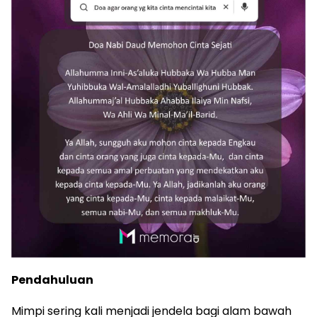
Pendahuluan
Mimpi sering kali menjadi jendela bagi alam bawah