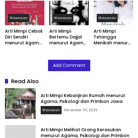
dan Primbon
Psikologi dan
dan Primbon
Jawa
Primbon Jawa
Jawa
Wawasan
Wawasan
Wawasan
Arti Mimpi Cebok
Arti Mimpi
Arti Mimpi
Diri Sendiri
Bertemu Dajjal
Tetangga
menurut Agama,
menurut Agama,
Menikah menurut
Psikologi dan
Psikologi dan
Agama, Psikologi
Primbon Jawa
Primbon Jawa
dan Primbon
Jawa
Add Comment
Read Also
Arti Mimpi Kebanjiran Rumah menurut
Agama, Psikologi dan Primbon Jawa
Wawasan
December 30, 2025
Arti Mimpi Melihat Orang Kerasukan
menurut Agama, Psikologi dan Primbon