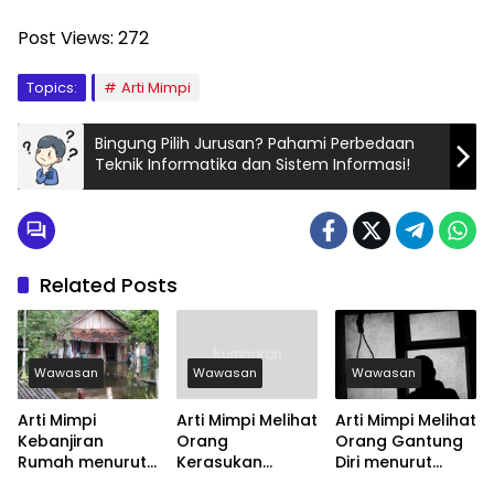
Post Views:
272
Topics:
Arti Mimpi
Bingung Pilih Jurusan? Pahami Perbedaan
Teknik Informatika dan Sistem Informasi!
Related Posts
Wawasan
Wawasan
Wawasan
Arti Mimpi
Arti Mimpi Melihat
Arti Mimpi Melihat
Kebanjiran
Orang
Orang Gantung
Rumah menurut
Kerasukan
Diri menurut
Agama, Psikologi
menurut Agama,
Agama, Psikologi