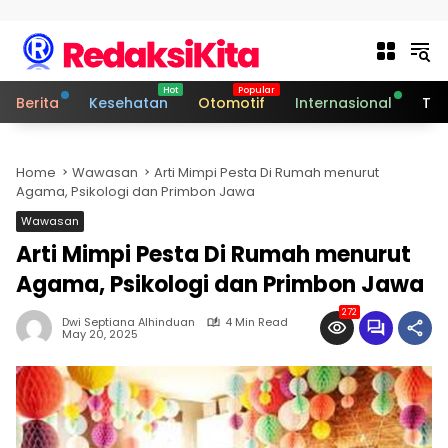
Skip to content
Berita
Kesehatan
Otomotif
Internasional
Tek
Home
Wawasan
Arti Mimpi Pesta Di Rumah menurut
Agama, Psikologi dan Primbon Jawa
Wawasan
Arti Mimpi Pesta Di Rumah menurut
Agama, Psikologi dan Primbon Jawa
272
Dwi Septiana Alhinduan
4 Min Read
May 20, 2025