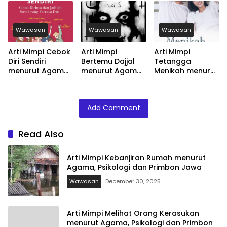
dan Primbon
Psikologi dan
dan Primbon
Jawa
Primbon Jawa
Jawa
Wawasan
Wawasan
Wawasan
Arti Mimpi Cebok
Arti Mimpi
Arti Mimpi
Diri Sendiri
Bertemu Dajjal
Tetangga
menurut Agama,
menurut Agama,
Menikah menurut
Psikologi dan
Psikologi dan
Agama, Psikologi
Primbon Jawa
Primbon Jawa
dan Primbon
Jawa
Add Comment
Read Also
Arti Mimpi Kebanjiran Rumah menurut
Agama, Psikologi dan Primbon Jawa
Wawasan
December 30, 2025
Arti Mimpi Melihat Orang Kerasukan
menurut Agama, Psikologi dan Primbon