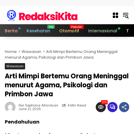
Skip to content
Berita
Kesehatan
Otomotif
Internasional
Tek
Home
Wawasan
Arti Mimpi Bertemu Orang Meninggal
menurut Agama, Psikologi dan Primbon Jawa
Wawasan
Arti Mimpi Bertemu Orang Meninggal
menurut Agama, Psikologi dan
Primbon Jawa
225
Dwi Septiana Alhinduan
4 Min Read
June 21, 2025
Pendahuluan