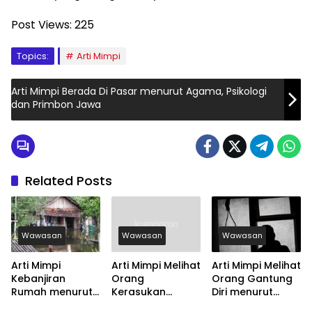
Post Views:
225
Topics:
Arti Mimpi
Arti Mimpi Berada Di Pasar menurut Agama, Psikologi
dan Primbon Jawa
Related Posts
Wawasan
Wawasan
Wawasan
Arti Mimpi
Arti Mimpi Melihat
Arti Mimpi Melihat
Kebanjiran
Orang
Orang Gantung
Rumah menurut
Kerasukan
Diri menurut
Agama, Psikologi
menurut Agama,
Agama, Psikologi