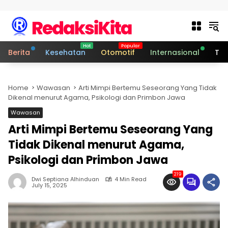
Skip to content
Berita
Kesehatan
Otomotif
Internasional
Tek
Home
Wawasan
Arti Mimpi Bertemu Seseorang Yang Tidak
Dikenal menurut Agama, Psikologi dan Primbon Jawa
Wawasan
Arti Mimpi Bertemu Seseorang Yang
Tidak Dikenal menurut Agama,
Psikologi dan Primbon Jawa
219
Dwi Septiana Alhinduan
4 Min Read
July 15, 2025