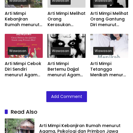
Wawasan
Wawasan
Wawasan
Arti Mimpi
Arti Mimpi Melihat
Arti Mimpi Melihat
Kebanjiran
Orang
Orang Gantung
Rumah menurut
Kerasukan
Diri menurut
Agama, Psikologi
menurut Agama,
Agama, Psikologi
dan Primbon
Psikologi dan
dan Primbon
Jawa
Primbon Jawa
Jawa
Wawasan
Wawasan
Wawasan
Arti Mimpi Cebok
Arti Mimpi
Arti Mimpi
Diri Sendiri
Bertemu Dajjal
Tetangga
menurut Agama,
menurut Agama,
Menikah menurut
Psikologi dan
Psikologi dan
Agama, Psikologi
Primbon Jawa
Primbon Jawa
dan Primbon
Jawa
Add Comment
Read Also
Arti Mimpi Kebanjiran Rumah menurut
Agama, Psikologi dan Primbon Jawa