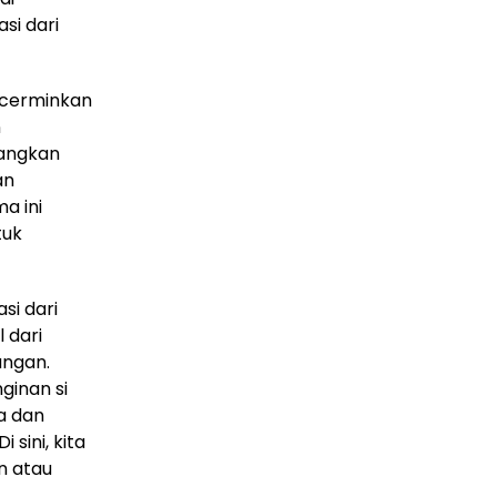
si dari
ncerminkan
n
bangkan
an
a ini
tuk
si dari
 dari
ungan.
nginan si
a dan
sini, kita
n atau