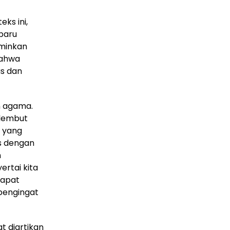
ks ini,
 baru
rminkan
bahwa
s dan
n agama.
 lembut
, yang
s dengan
n
rtai kita
dapat
 pengingat
t diartikan