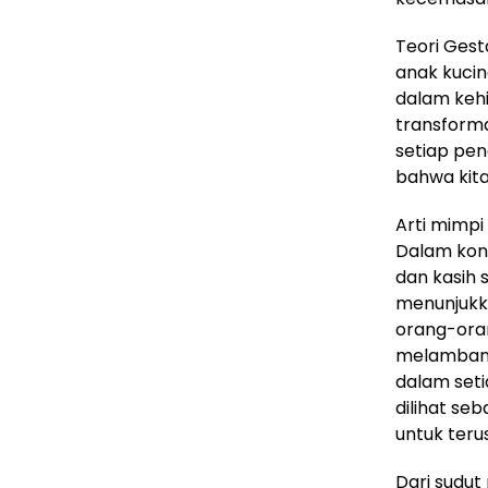
Teori Gest
anak kucin
dalam keh
transforma
setiap pe
bahwa kita
Arti mimpi
Dalam kont
dan kasih 
menunjukk
orang-oran
melambang
dalam seti
dilihat se
untuk teru
Dari sudut