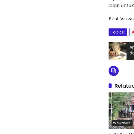
jalan unt
Post Views
Topics:
Ar
d
Relate
Wawasan