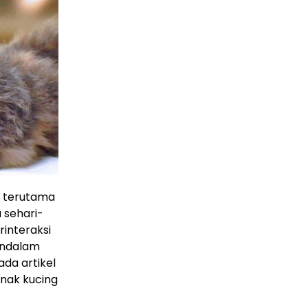
i, terutama
 sehari-
rinteraksi
endalam
ada artikel
anak kucing