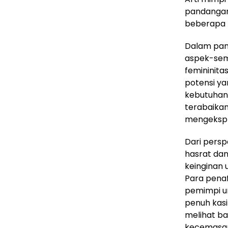
pandangan y
beberapa t
Dalam pan
aspek-sema
femininit
potensi ya
kebutuhan u
terabaikan
mengeksplor
Dari persp
hasrat dan
keinginan
Para penafs
pemimpi u
penuh kasi
melihat ba
kecemasan