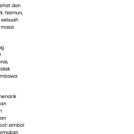
sehat dan
ik. Namun,
di sebuah
i masa
ng
r
nsi,
tidak
membawa
menarik
dan
n
dan
bol-simbol
enemukan