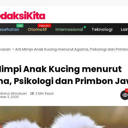
esehatan
Otomotif
Internasional
Teknologi
Lai
asan
Arti Mimpi Anak Kucing menurut Agama, Psikologi dan Prim
 Mimpi Anak Kucing menurut
a, Psikologi dan Primbon J
4
ptiana Alhinduan
3 Min Read
ber 3, 2025