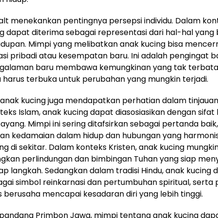
alt menekankan pentingnya persepsi individu. Dalam konte
g dapat diterima sebagai representasi dari hal-hal yang
idupan. Mimpi yang melibatkan anak kucing bisa mence
si pribadi atau kesempatan baru. Ini adalah pengingat 
ngalaman baru membawa kemungkinan yang tak terbata
 harus terbuka untuk perubahan yang mungkin terjadi.
 anak kucing juga mendapatkan perhatian dalam tinjaua
eks Islam, anak kucing dapat diasosiasikan dengan sifat
sayang. Mimpi ini sering ditafsirkan sebagai pertanda baik
an kedamaian dalam hidup dan hubungan yang harmoni
g di sekitar. Dalam konteks Kristen, anak kucing mungki
kan perlindungan dan bimbingan Tuhan yang siap menye
ap langkah. Sedangkan dalam tradisi Hindu, anak kucing 
bagai simbol reinkarnasi dan pertumbuhan spiritual, serta
s berusaha mencapai kesadaran diri yang lebih tinggi.
 pandang Primbon Jawa, mimpi tentang anak kucing dapa