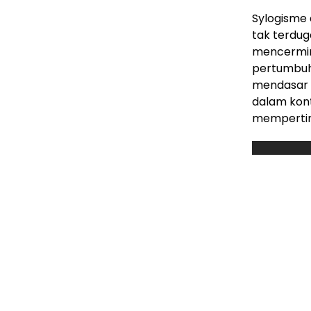
Sylogisme 
tak terdug
mencermink
pertumbuh
mendasar y
dalam kont
mempertim