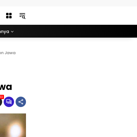
nnya
bon Jawa
awa
32