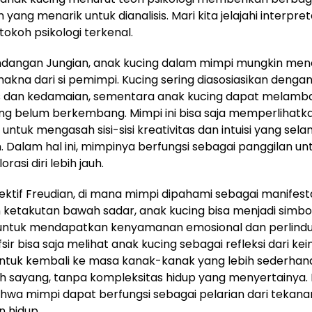
ang menarik untuk dianalisis. Mari kita jelajahi interpreta
okoh psikologi terkenal.
dangan Jungian, anak kucing dalam mimpi mungkin me
kna dari si pemimpi. Kucing sering diasosiasikan denga
as dan kedamaian, sementara anak kucing dapat melam
ng belum berkembang. Mimpi ini bisa saja memperlihatk
ntuk mengasah sisi-sisi kreativitas dan intuisi yang selam
. Dalam hal ini, mimpinya berfungsi sebagai panggilan un
asi diri lebih jauh.
ektif Freudian, di mana mimpi dipahami sebagai manifesta
 ketakutan bawah sadar, anak kucing bisa menjadi simbol
 untuk mendapatkan kenyamanan emosional dan perlind
ir bisa saja melihat anak kucing sebagai refleksi dari kei
ntuk kembali ke masa kanak-kanak yang lebih sederhan
h sayang, tanpa kompleksitas hidup yang menyertainya. Di 
hwa mimpi dapat berfungsi sebagai pelarian dari tekana
 hidup.