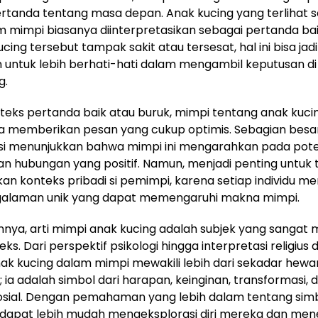
rtanda tentang masa depan. Anak kucing yang terlihat 
m mimpi biasanya diinterpretasikan sebagai pertanda ba
ucing tersebut tampak sakit atau tersesat, hal ini bisa ja
 untuk lebih berhati-hati dalam mengambil keputusan d
g.
eks pertanda baik atau buruk, mimpi tentang anak kuci
 memberikan pesan yang cukup optimis. Sebagian besa
si menunjukkan bahwa mimpi ini mengarahkan pada pote
an hubungan yang positif. Namun, menjadi penting untuk 
n konteks pribadi si pemimpi, karena setiap individu 
galaman unik yang dapat memengaruhi makna mimpi.
nya, arti mimpi anak kucing adalah subjek yang sangat 
s. Dari perspektif psikologi hingga interpretasi religius 
ak kucing dalam mimpi mewakili lebih dari sekadar hewa
; ia adalah simbol dari harapan, keinginan, transformasi, 
sosial. Dengan pemahaman yang lebih dalam tentang sim
idu dapat lebih mudah mengeksplorasi diri mereka dan m