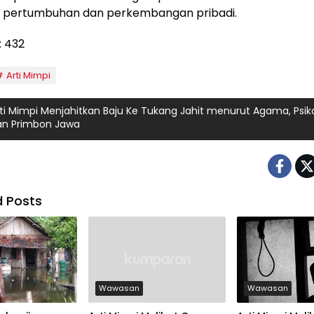
uk pertumbuhan dan perkembangan pribadi.
:
432
Arti Mimpi
ti Mimpi Menjahitkan Baju Ke Tukang Jahit menurut Agama, Psik
an Primbon Jawa
d Posts
Wawasan
Wawasan