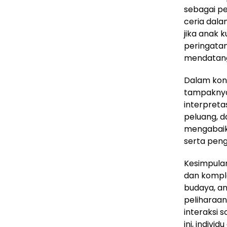
sebagai pe
ceria dala
jika anak k
peringatan
mendatan
Dalam kont
tampaknya
interpreta
peluang, d
mengabaika
serta pen
Kesimpulan
dan komplek
budaya, an
peliharaan
interaksi 
ini, indiv