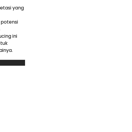
etasi yang
 potensi
n
cing ini
ntuk
inya.