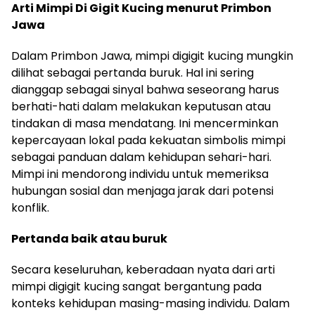
Arti Mimpi Di Gigit Kucing menurut Primbon
Jawa
Dalam Primbon Jawa, mimpi digigit kucing mungkin
dilihat sebagai pertanda buruk. Hal ini sering
dianggap sebagai sinyal bahwa seseorang harus
berhati-hati dalam melakukan keputusan atau
tindakan di masa mendatang. Ini mencerminkan
kepercayaan lokal pada kekuatan simbolis mimpi
sebagai panduan dalam kehidupan sehari-hari.
Mimpi ini mendorong individu untuk memeriksa
hubungan sosial dan menjaga jarak dari potensi
konflik.
Pertanda baik atau buruk
Secara keseluruhan, keberadaan nyata dari arti
mimpi digigit kucing sangat bergantung pada
konteks kehidupan masing-masing individu. Dalam