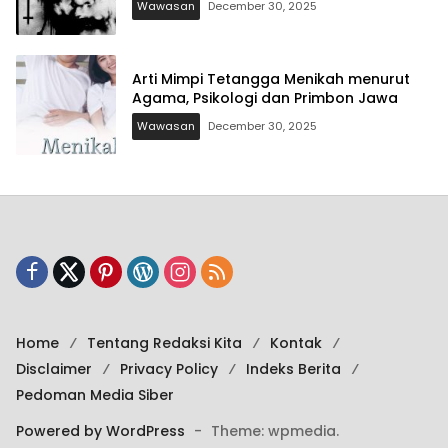
Wawasan
December 30, 2025
Arti Mimpi Tetangga Menikah menurut
Agama, Psikologi dan Primbon Jawa
Wawasan
December 30, 2025
Home
Tentang Redaksi Kita
Kontak
Disclaimer
Privacy Policy
Indeks Berita
Pedoman Media Siber
Powered by WordPress
-
Theme: wpmedia.