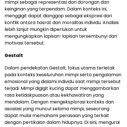
mimpi sebagai representasi dari dorongan dan
keinginan yang terpendam. Dalam konteks ini,
menggigit dapat dianggap sebagai ekspresi dari
konflik antara hasrat dan moralitas individu. Analisis
lebih lanjut mungkin diperlukan untuk
mengungkapkan lapisan-lapisan tersembunyi dari
motivasi tersebut.
Gestalt
Dalam pendekatan Gestalt, fokus utama terletak
pada konteks keseluruhan mimpi serta pengalaman
emosional yang dialami individu saat mimpi tersebut
terjadi. Mimpi digigit kucing dapat menggambarkan
rasa ketidakpuasan atau kekhawatiran yang
mendalam. Dengan mengeksplorasi konteks dan
asosiasi yang muncul selama mimpi, seseorang
dapat mulai memahami perasaan yang terkait
dengan pertikaian dalam hidupnya. Di sini, mengurai