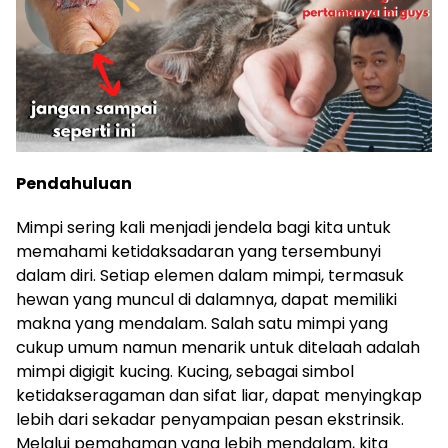
Pendahuluan
Mimpi sering kali menjadi jendela bagi kita untuk
memahami ketidaksadaran yang tersembunyi
dalam diri. Setiap elemen dalam mimpi, termasuk
hewan yang muncul di dalamnya, dapat memiliki
makna yang mendalam. Salah satu mimpi yang
cukup umum namun menarik untuk ditelaah adalah
mimpi digigit kucing. Kucing, sebagai simbol
ketidakseragaman dan sifat liar, dapat menyingkap
lebih dari sekadar penyampaian pesan ekstrinsik.
Melalui pemahaman yang lebih mendalam, kita