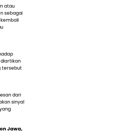
am atau
an sebagai
 kembali
au
rhadap
 diartikan
g tersebut
esan dari
akan sinyal
 yang
bon Jawa,