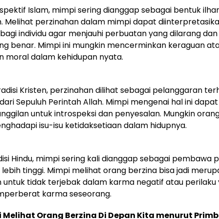
pektif Islam, mimpi sering dianggap sebagai bentuk ilh
. Melihat perzinahan dalam mimpi dapat diinterpretasik
bagi individu agar menjauhi perbuatan yang dilarang dan
ang benar. Mimpi ini mungkin mencerminkan keraguan at
 moral dalam kehidupan nyata.
radisi Kristen, perzinahan dilihat sebagai pelanggaran te
 dari Sepuluh Perintah Allah. Mimpi mengenai hal ini dapat
nggilan untuk introspeksi dan penyesalan. Mungkin oran
ghadapi isu-isu ketidaksetiaan dalam hidupnya.
isi Hindu, mimpi sering kali dianggap sebagai pembawa p
 lebih tinggi. Mimpi melihat orang berzina bisa jadi merup
 untuk tidak terjebak dalam karma negatif atau perilaku
perberat karma seseorang.
i Melihat Orang Berzina Di Depan Kita menurut Prim