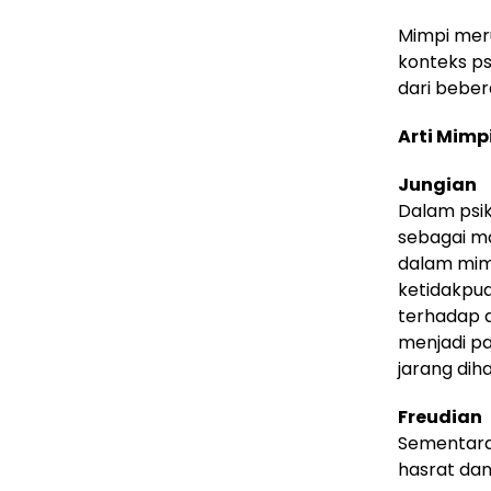
Mimpi mer
konteks ps
dari beber
Arti Mimp
Jungian
Dalam psik
sebagai ma
dalam mimp
ketidakpu
terhadap a
menjadi pa
jarang di
Freudian
Sementara 
hasrat dan