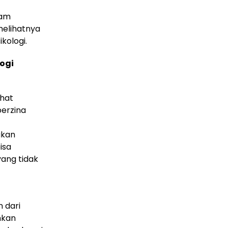
lam
melihatnya
kologi.
logi
ihat
berzina
akan
isa
yang tidak
 dari
nkan