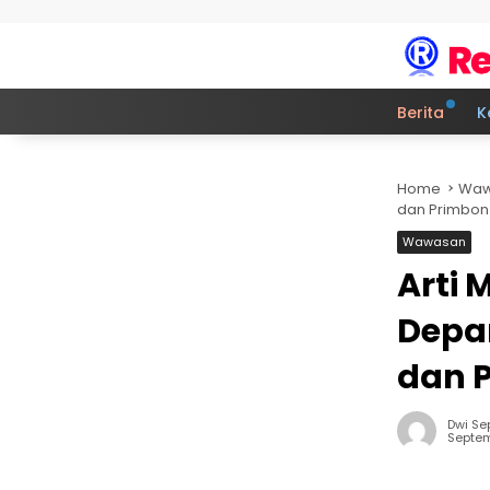
Skip to content
Berita
K
Home
Waw
dan Primbon
Wawasan
Arti 
Depa
dan 
Dwi Se
Septem