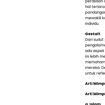
perasaan c
hal terlar
pandangan
mewakili k
individu.
Gestalt
Dari sudut
pengalama
ada aspek 
ini lebih 
memahami 
mereka. De
untuk refl
Arti Mimp
Arti Mimp
a. Islam