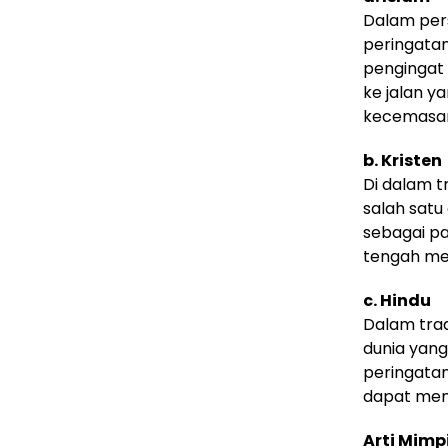
Dalam pers
peringatan
pengingat 
ke jalan y
kecemasan
b. Kristen
Di dalam t
salah satu
sebagai pa
tengah men
c. Hindu
Dalam trad
dunia yang
peringatan
dapat mem
Arti Mimp