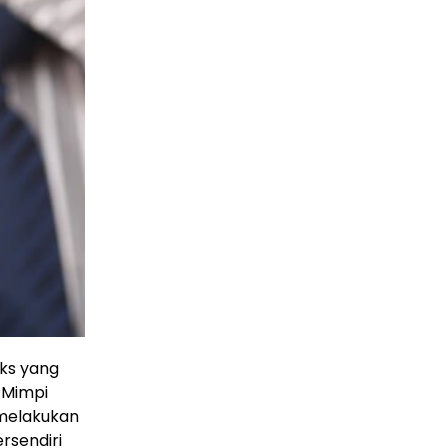
eks yang
. Mimpi
 melakukan
rsendiri