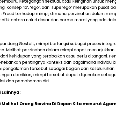
emburu, ketegangan seksual, atau keinginan untuk meng
ang. Konsep ‘id’, ‘ego’, dan ‘superego’ merupakan pusat da
 Freud terhadap mimpi, di mana perzinahan dalam mim
onflik antara naluri dasar dan norma moral yang ada dala
 pandang Gestalt, mimpi berfungsi sebagai proses integra
n. Melihat perzinahan dalam mimpi dapat menunjukkan
dari kehidupan yang terabaikan atau perlu ditangani. P
menekankan pentingnya konteks dan bagaimana individu b
pengalaman tersebut sebagai bagian dari keseluruhan 
ngan demikian, mimpi tersebut dapat digunakan sebagai t
eksi dan pemahaman diri.
i Lainnya:
i Melihat Orang Berzina Di Depan Kita menurut Agam