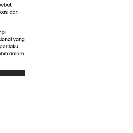
sebut
asi dari
mpi
sional yang
perilaku
lebih dalam