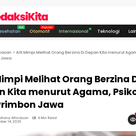
esehatan
Otomotif
Internasional
Teknologi
Lai
asan
Arti Mimpi Melihat Orang Berzina Di Depan Kita menurut Agam
 Jawa
Mimpi Melihat Orang Berzina D
n Kita menurut Agama, Psiko
Primbon Jawa
ptiana Alhinduan
4 Min Read
ber 14, 2025