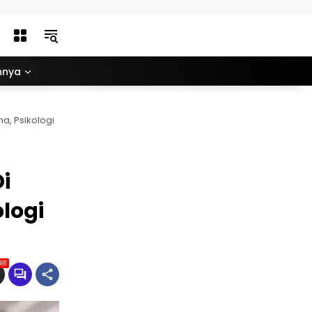
nnya
a, Psikologi
i
logi
181