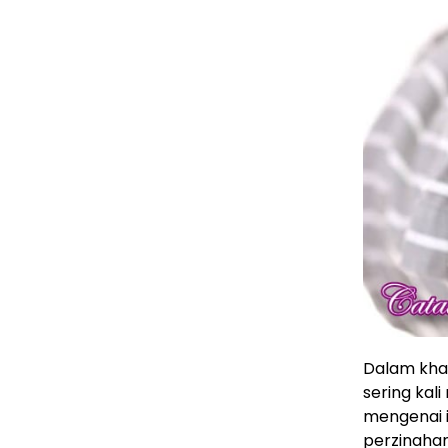
Dalam khaz
sering kal
mengenai i
perzinaha