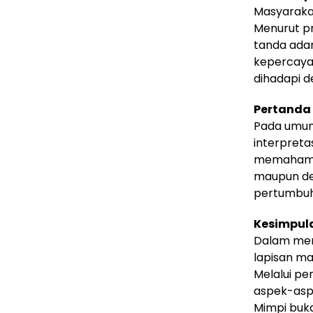
Masyaraka
Menurut pr
tanda adan
kepercayaa
dihadapi d
Pertanda 
Pada umum
interpreta
memahami d
maupun den
pertumbuha
Kesimpul
Dalam mena
lapisan ma
Melalui p
aspek-aspe
Mimpi buka