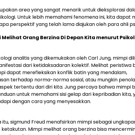
upakan area yang sangat menarik untuk dieksplorasi da
ikologi. Untuk lebih memahami fenomena ini, kita dapat 
apa perspektif yang telah lama diajukan oleh para ahli psi
i Melihat Orang Berzina Di Depan Kita menurut Psiko
ologi analitis yang dikemukakan oleh Carl Jung, mimpi dil
nifestasi dari ketidaksadaran kolektif. Melihat peristiwa 
i dapat merefleksikan konflik batin yang mendalam,
asan terhadap norma-norma sosial, atau mungkin penol
spek tertentu dari diri kita. Jung percaya bahwa mimpi b
nduan untuk memahami sisi gelap dari kepribadian kita, 
hadapi dengan cara yang menyesakkan.
itu, sigmund Freud menafsirkan mimpi sebagai ungkapan
 ketakutan. Mimpi melihat orang berzina bisa mencermi