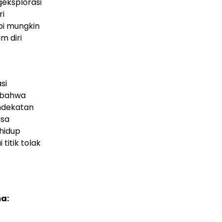
eksplorasi
ri
pi mungkin
m diri
si
 bahwa
endekatan
isa
hidup
itik tolak
a: