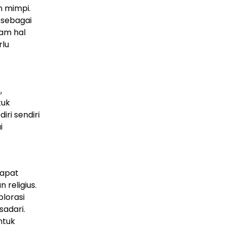
 mimpi.
 sebagai
lam hal
rlu
,
tuk
ri sendiri
i
dapat
 religius.
lorasi
sadari.
ntuk