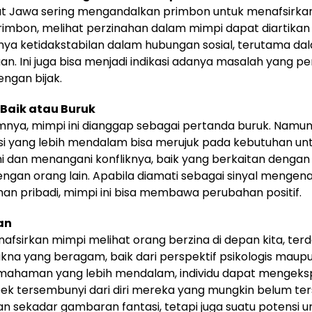
t Jawa sering mengandalkan primbon untuk menafsirkan
imbon, melihat perzinahan dalam mimpi dapat diartikan
ya ketidakstabilan dalam hubungan sosial, terutama da
n. Ini juga bisa menjadi indikasi adanya masalah yang pe
engan bijak.
Baik atau Buruk
nya, mimpi ini dianggap sebagai pertanda buruk. Namun
si yang lebih mendalam bisa merujuk pada kebutuhan un
an menangani konfliknya, baik yang berkaitan dengan di
gan orang lain. Apabila diamati sebagai sinyal mengena
n pribadi, mimpi ini bisa membawa perubahan positif.
an
fsirkan mimpi melihat orang berzina di depan kita, ter
kna yang beragam, baik dari perspektif psikologis maupun
emahaman yang lebih mendalam, individu dapat mengeksp
k tersembunyi dari diri mereka yang mungkin belum ter
n sekadar gambaran fantasi, tetapi juga suatu potensi u