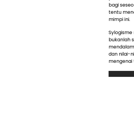
bagi seseo
tentu men
mimpi ini.
Sylogisme 
bukanlah s
mendalam d
dan nilai-n
mengenai t