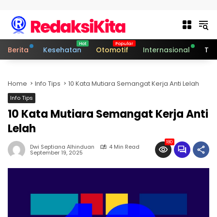
Skip to content
Berita
Kesehatan
Otomotif
Internasional
Tek
Home
Info Tips
10 Kata Mutiara Semangat Kerja Anti Lelah
Info Tips
10 Kata Mutiara Semangat Kerja Anti
Lelah
180
Dwi Septiana Alhinduan
4 Min Read
September 19, 2025