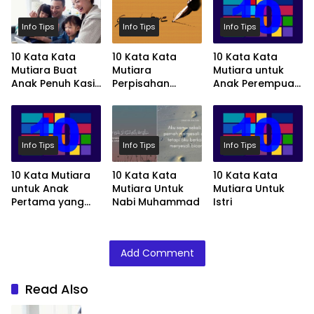
Info Tips
Info Tips
Info Tips
10 Kata Kata
10 Kata Kata
10 Kata Kata
Mutiara Buat
Mutiara
Mutiara untuk
Anak Penuh Kasih
Perpisahan
Anak Perempuan
Sayang
Paling Menyentuh
Tersayang
Info Tips
Info Tips
Info Tips
10 Kata Mutiara
10 Kata Kata
10 Kata Kata
untuk Anak
Mutiara Untuk
Mutiara Untuk
Pertama yang
Nabi Muhammad
Istri
Spesial
Add Comment
Read Also