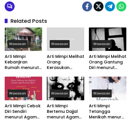
Related Posts
Wawasan
Wawasan
Wawasan
Arti Mimpi
Arti Mimpi Melihat
Arti Mimpi Melihat
Kebanjiran
Orang
Orang Gantung
Rumah menurut
Kerasukan
Diri menurut
Agama, Psikologi
menurut Agama,
Agama, Psikologi
dan Primbon
Psikologi dan
dan Primbon
Jawa
Primbon Jawa
Jawa
Wawasan
Wawasan
Wawasan
Arti Mimpi Cebok
Arti Mimpi
Arti Mimpi
Diri Sendiri
Bertemu Dajjal
Tetangga
menurut Agama,
menurut Agama,
Menikah menurut
Psikologi dan
Psikologi dan
Agama, Psikologi
Primbon Jawa
Primbon Jawa
dan Primbon