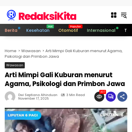
Skip to content
Berita
Kesehatan
Otomotif
Internasional
Tek
Home
Wawasan
Arti Mimpi Gali Kuburan menurut Agama,
Psikologi dan Primbon Jawa
Wawasan
Arti Mimpi Gali Kuburan menurut
Agama, Psikologi dan Primbon Jawa
307
Dwi Septiana Alhinduan
3 Min Read
November 17, 2025