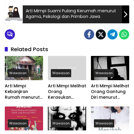
Arti Mimpi Suami Pulang Kerumah menurut
Agama, Psikologi dan Primbon Jawa
Related Posts
Wawasan
Wawasan
Wawasan
Arti Mimpi
Arti Mimpi Melihat
Arti Mimpi Melihat
Kebanjiran
Orang
Orang Gantung
Rumah menurut
Kerasukan
Diri menurut
Agama, Psikologi
menurut Agama,
Agama, Psikologi
dan Primbon
Psikologi dan
dan Primbon
Jawa
Primbon Jawa
Jawa
Wawasan
Wawasan
Wawasan