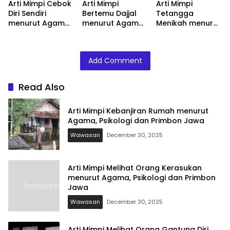
Arti Mimpi Cebok
Arti Mimpi
Arti Mimpi
Diri Sendiri
Bertemu Dajjal
Tetangga
menurut Agama,
menurut Agama,
Menikah menurut
Psikologi dan
Psikologi dan
Agama, Psikologi
Primbon Jawa
Primbon Jawa
dan Primbon
Jawa
Add Comment
Read Also
Arti Mimpi Kebanjiran Rumah menurut
Agama, Psikologi dan Primbon Jawa
Wawasan
December 30, 2025
Arti Mimpi Melihat Orang Kerasukan
menurut Agama, Psikologi dan Primbon
Jawa
Wawasan
December 30, 2025
Arti Mimpi Melihat Orang Gantung Diri