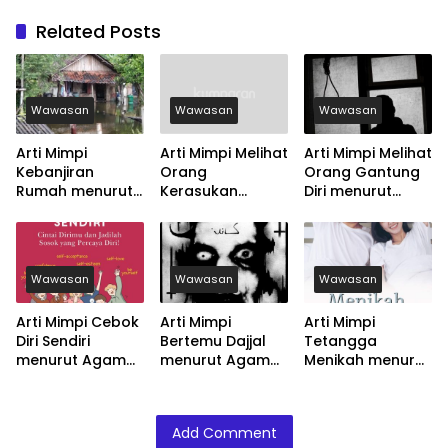
Related Posts
Wawasan
Wawasan
Wawasan
Arti Mimpi
Arti Mimpi Melihat
Arti Mimpi Melihat
Kebanjiran
Orang
Orang Gantung
Rumah menurut
Kerasukan
Diri menurut
Agama, Psikologi
menurut Agama,
Agama, Psikologi
dan Primbon
Psikologi dan
dan Primbon
Jawa
Primbon Jawa
Jawa
Wawasan
Wawasan
Wawasan
Arti Mimpi Cebok
Arti Mimpi
Arti Mimpi
Diri Sendiri
Bertemu Dajjal
Tetangga
menurut Agama,
menurut Agama,
Menikah menurut
Psikologi dan
Psikologi dan
Agama, Psikologi
Primbon Jawa
Primbon Jawa
dan Primbon
Jawa
Add Comment