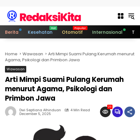
Skip to content
Berita
Kesehatan
Otomotif
Internasional
Tek
Home
Wawasan
Arti Mimpi Suami Pulang Kerumah menurut
Agama, Psikologi dan Primbon Jawa
Wawasan
Arti Mimpi Suami Pulang Kerumah
menurut Agama, Psikologi dan
Primbon Jawa
211
Dwi Septiana Alhinduan
4 Min Read
December 5, 2025