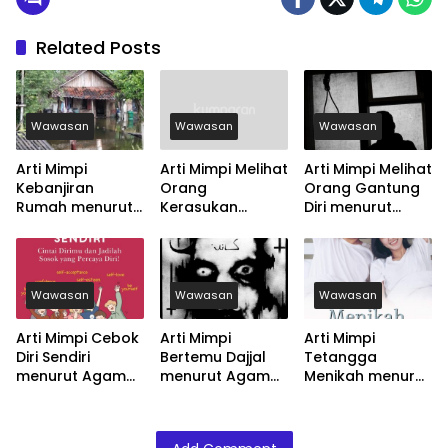
Related Posts
Wawasan
Wawasan
Wawasan
Arti Mimpi
Arti Mimpi Melihat
Arti Mimpi Melihat
Kebanjiran
Orang
Orang Gantung
Rumah menurut
Kerasukan
Diri menurut
Agama, Psikologi
menurut Agama,
Agama, Psikologi
dan Primbon
Psikologi dan
dan Primbon
Jawa
Primbon Jawa
Jawa
Wawasan
Wawasan
Wawasan
Arti Mimpi Cebok
Arti Mimpi
Arti Mimpi
Diri Sendiri
Bertemu Dajjal
Tetangga
menurut Agama,
menurut Agama,
Menikah menurut
Psikologi dan
Psikologi dan
Agama, Psikologi
Primbon Jawa
Primbon Jawa
dan Primbon
Jawa