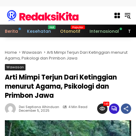
Skip to content
Berita
Kesehatan
Otomotif
Internasional
Tek
Home
Wawasan
Arti Mimpi Terjun Dari Ketinggian menurut
Agama, Psikologi dan Primbon Jawa
Wawasan
Arti Mimpi Terjun Dari Ketinggian
menurut Agama, Psikologi dan
Primbon Jawa
148
Dwi Septiana Alhinduan
4 Min Read
December 5, 2025