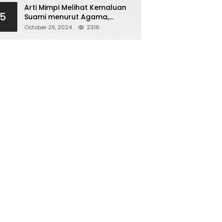
Arti Mimpi Melihat Kemaluan
5
Suami menurut Agama,
Psikologi dan Primbon Jawa
October 29, 2024
2316