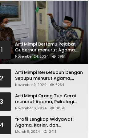
Arti Mimpi Bertemu Pejabat
1
Gubernur menurut Agama,
Psikologi dan Primbon Jawa
November 24, 2024
3951
Arti Mimpi Bersetubuh Dengan
2
Sepupu menurut Agama,
Psikologi dan Primbon Jawa
November 9, 2024
3234
Arti Mimpi Orang Tua Cerai
3
menurut Agama, Psikologi
dan Primbon Jawa
November 6, 2024
3060
“Profil Lengkap Widyawati:
4
Agama, Karier, dan
Kehidupan Pribadi”
March 5, 2024
2418