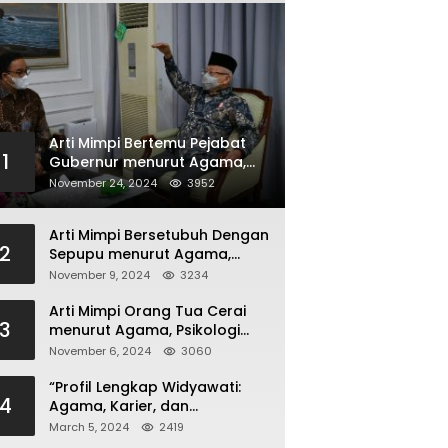
Arti Mimpi Bertemu Pejabat
1
Gubernur menurut Agama,
Psikologi dan Primbon Jawa
November 24, 2024
3952
Arti Mimpi Bersetubuh Dengan
2
Sepupu menurut Agama,
Psikologi dan Primbon Jawa
November 9, 2024
3234
Arti Mimpi Orang Tua Cerai
3
menurut Agama, Psikologi
dan Primbon Jawa
November 6, 2024
3060
“Profil Lengkap Widyawati:
4
Agama, Karier, dan
Kehidupan Pribadi”
March 5, 2024
2419