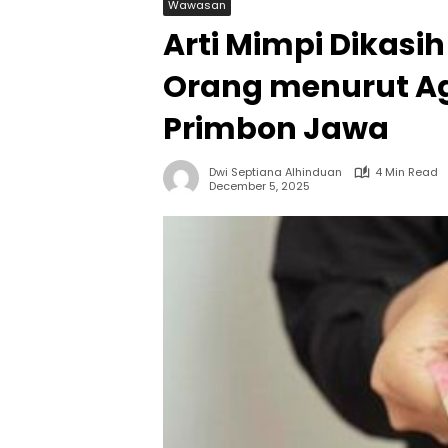
Wawasan
Arti Mimpi Dikas
Orang menurut Ag
Primbon Jawa
Dwi Septiana Alhinduan
4 Min Read
December 5, 2025