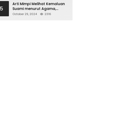
Arti Mimpi Melihat Kemaluan
5
Suami menurut Agama,
Psikologi dan Primbon Jawa
October 29, 2024
2316