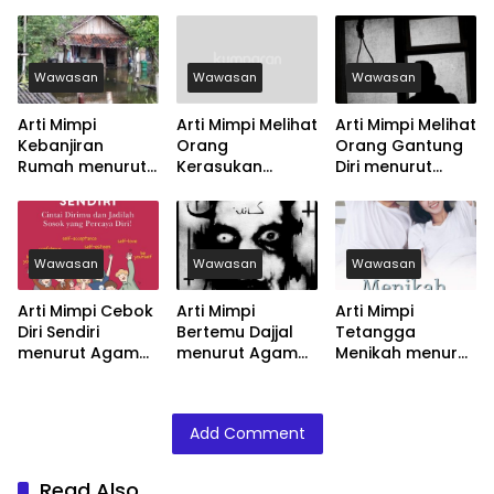
Wawasan
Wawasan
Wawasan
Arti Mimpi
Arti Mimpi Melihat
Arti Mimpi Melihat
Kebanjiran
Orang
Orang Gantung
Rumah menurut
Kerasukan
Diri menurut
Agama, Psikologi
menurut Agama,
Agama, Psikologi
dan Primbon
Psikologi dan
dan Primbon
Jawa
Primbon Jawa
Jawa
Wawasan
Wawasan
Wawasan
Arti Mimpi Cebok
Arti Mimpi
Arti Mimpi
Diri Sendiri
Bertemu Dajjal
Tetangga
menurut Agama,
menurut Agama,
Menikah menurut
Psikologi dan
Psikologi dan
Agama, Psikologi
Primbon Jawa
Primbon Jawa
dan Primbon
Jawa
Add Comment
Read Also